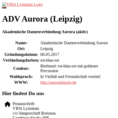
Direkt
zum
Inhalt
ADV Aurora (Leipzig)
Akademische Damenverbindung Aurora (aktiv)
Name:
Akademische Damenverbindung Aurora
Ort:
Leipzig
Gründungsdatum:
06.05.2017
Verbindungsfarben:
rot-blau-rot
Bierband: rot-blau-rot mit goldener
Couleur:
Percussion
Wahlspruch:
In Vielfalt und Freundschaft vereint!
WWW:
http://auroraleipzig.de
Hier findest Du uns
Postanschrift:
VBSt Lysistrata
c/o Sängerschaft Borussia
Genthiner Straße 30B