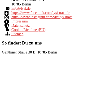
10785 Berlin
ni
yl@of
ed.is
https://www.facebook.com/lysistrata.de
https://www.instagram.com/vbstlysistrata
Impressum
Datenschutz
Cookie-Richtline (EU)
Sitemap
So findest Du zu uns
Genthiner Straße 30 B, 10785 Berlin