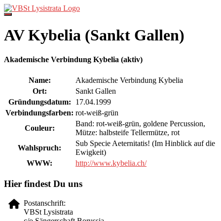
Direkt
zum
Inhalt
AV Kybelia (Sankt Gallen)
Akademische Verbindung Kybelia (aktiv)
Name:
Akademische Verbindung Kybelia
Ort:
Sankt Gallen
Gründungsdatum:
17.04.1999
Verbindungsfarben:
rot-weiß-grün
Band: rot-weiß-grün, goldene Percussion,
Couleur:
Mütze: halbsteife Tellermütze, rot
Sub Specie Aeternitatis! (Im Hinblick auf die
Wahlspruch:
Ewigkeit)
WWW:
http://www.kybelia.ch/
Hier findest Du uns
Postanschrift:
VBSt Lysistrata
c/o Sängerschaft Borussia