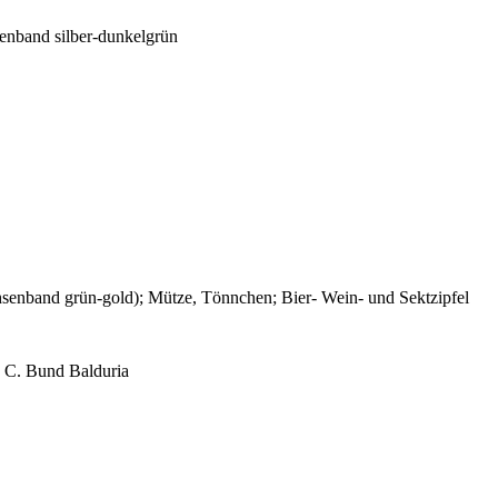
enband silber-dunkelgrün
enband grün-gold); Mütze, Tönnchen; Bier- Wein- und Sektzipfel
T. C. Bund Balduria