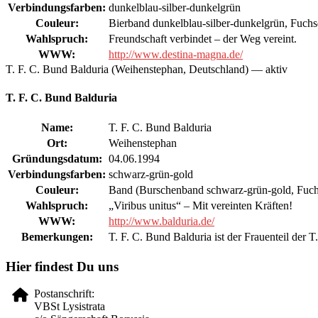
Verbindungsfarben:
dunkelblau-silber-dunkelgrün
Couleur:
Bierband dunkelblau-silber-dunkelgrün, Fuchs
Wahlspruch:
Freundschaft verbindet – der Weg vereint.
WWW:
http://www.destina-magna.de/
T. F. C. Bund Balduria (Weihenstephan, Deutschland) — aktiv
T. F. C. Bund Balduria
Name:
T. F. C. Bund Balduria
Ort:
Weihenstephan
Gründungsdatum:
04.06.1994
Verbindungsfarben:
schwarz-grün-gold
Couleur:
Band (Burschenband schwarz-grün-gold, Fuchs
Wahlspruch:
„Viribus unitus“ – Mit vereinten Kräften!
WWW:
http://www.balduria.de/
Bemerkungen:
T. F. C. Bund Balduria ist der Frauenteil der 
Hier findest Du uns
Postanschrift:
VBSt Lysistrata