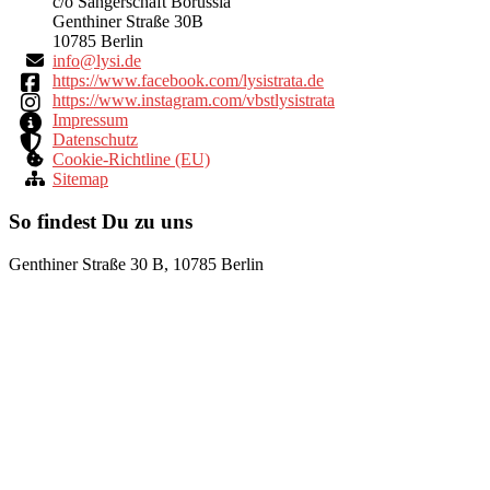
c/o Sängerschaft Borussia
Genthiner Straße 30B
10785 Berlin
ni
yl@of
ed.is
https://www.facebook.com/lysistrata.de
https://www.instagram.com/vbstlysistrata
Impressum
Datenschutz
Cookie-Richtline (EU)
Sitemap
So findest Du zu uns
Genthiner Straße 30 B, 10785 Berlin