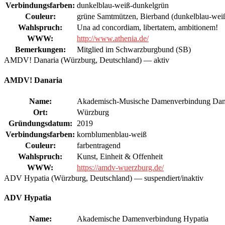
Verbindungsfarben:
dunkelblau-weiß-dunkelgrün
Couleur:
grüne Samtmützen, Bierband (dunkelblau-weiß
Wahlspruch:
Una ad concordiam, libertatem, ambitionem!
WWW:
http://www.athenia.de/
Bemerkungen:
Mitglied im Schwarzburgbund (SB)
AMDV! Danaria (Würzburg, Deutschland) — aktiv
AMDV! Danaria
Name:
Akademisch-Musische Damenverbindung Dan
Ort:
Würzburg
Gründungsdatum:
2019
Verbindungsfarben:
kornblumenblau-weiß
Couleur:
farbentragend
Wahlspruch:
Kunst, Einheit & Offenheit
WWW:
https://amdv-wuerzburg.de/
ADV Hypatia (Würzburg, Deutschland) — suspendiert/inaktiv
ADV Hypatia
Name:
Akademische Damenverbindung Hypatia