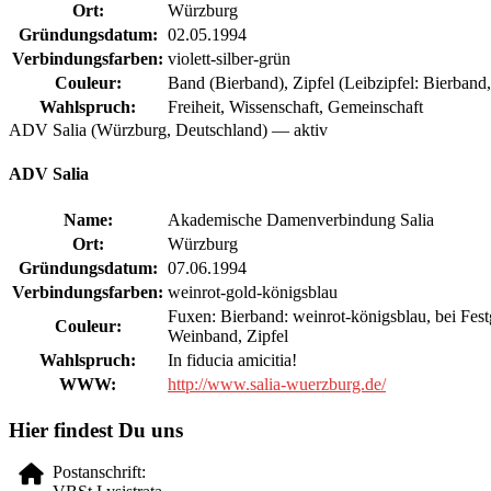
Ort:
Würzburg
Gründungsdatum:
02.05.1994
Verbindungsfarben:
violett-silber-grün
Couleur:
Band (Bierband), Zipfel (Leibzipfel: Bierband,
Wahlspruch:
Freiheit, Wissenschaft, Gemeinschaft
ADV Salia (Würzburg, Deutschland) — aktiv
ADV Salia
Name:
Akademische Damenverbindung Salia
Ort:
Würzburg
Gründungsdatum:
07.06.1994
Verbindungsfarben:
weinrot-gold-königsblau
Fuxen: Bierband: weinrot-königsblau, bei Festg
Couleur:
Weinband, Zipfel
Wahlspruch:
In fiducia amicitia!
WWW:
http://www.salia-wuerzburg.de/
Hier findest Du uns
Postanschrift: