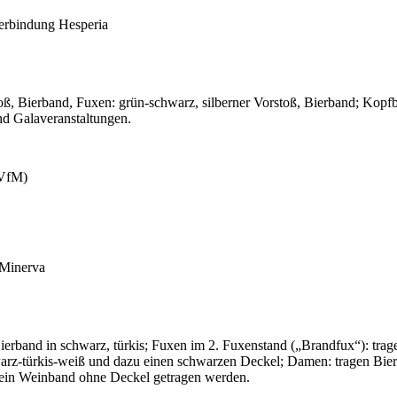
Verbindung Hesperia
oß, Bierband, Fuxen: grün-schwarz, silberner Vorstoß, Bierband; Kopf
nd Galaveranstaltungen.
(VfM)
 Minerva
ierband in schwarz, türkis; Fuxen im 2. Fuxenstand („Brandfux“): tra
arz-türkis-weiß und dazu einen schwarzen Deckel; Damen: tragen Bier
 ein Weinband ohne Deckel getragen werden.