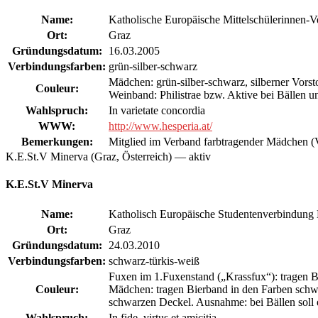
Name:
Katholische Europäische Mittelschülerinnen-
Ort:
Graz
Gründungsdatum:
16.03.2005
Verbindungsfarben:
grün-silber-schwarz
Mädchen: grün-silber-schwarz, silberner Vorst
Couleur:
Weinband: Philistrae bzw. Aktive bei Bällen u
Wahlspruch:
In varietate concordia
WWW:
http://www.hesperia.at/
Bemerkungen:
Mitglied im Verband farbtragender Mädchen 
K.E.St.V Minerva (Graz, Österreich) — aktiv
K.E.St.V Minerva
Name:
Katholisch Europäische Studentenverbindung
Ort:
Graz
Gründungsdatum:
24.03.2010
Verbindungsfarben:
schwarz-türkis-weiß
Fuxen im 1.Fuxenstand („Krassfux“): tragen B
Couleur:
Mädchen: tragen Bierband in den Farben schw
schwarzen Deckel. Ausnahme: bei Bällen soll
Wahlspruch:
In fide, virtus et amicitia