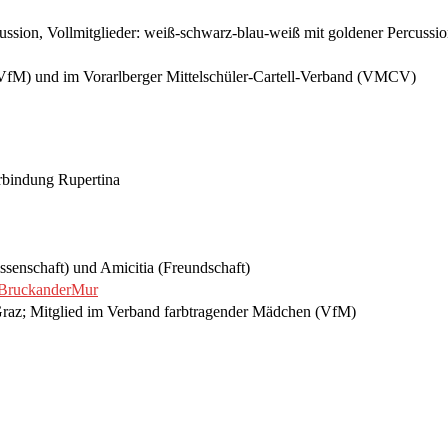
ussion, Vollmitglieder: weiß-schwarz-blau-weiß mit goldener Percussi
VfM) und im Vorarlberger Mittelschüler-Cartell-Verband (VMCV)
erbindung Rupertina
issenschaft) und Amicitia (Freundschaft)
uBruckanderMur
Graz; Mitglied im Verband farbtragender Mädchen (VfM)