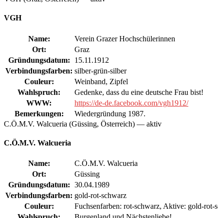
VGH
Name:
Verein Grazer Hochschülerinnen
Ort:
Graz
Gründungsdatum:
15.11.1912
Verbindungsfarben:
silber-grün-silber
Couleur:
Weinband, Zipfel
Wahlspruch:
Gedenke, dass du eine deutsche Frau bist!
WWW:
https://de-de.facebook.com/vgh1912/
Bemerkungen:
Wiedergründung 1987.
C.Ö.M.V. Walcueria (Güssing, Österreich) — aktiv
C.Ö.M.V. Walcueria
Name:
C.Ö.M.V. Walcueria
Ort:
Güssing
Gründungsdatum:
30.04.1989
Verbindungsfarben:
gold-rot-schwarz
Couleur:
Fuchsenfarben: rot-schwarz, Aktive: gold-rot-
Wahlspruch:
Burgenland und Nächstenliebe!