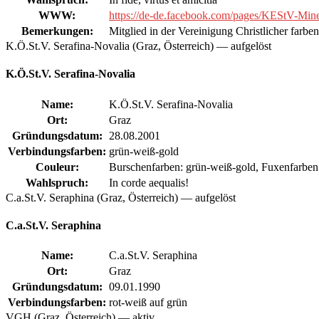
WWW:
https://de-de.facebook.com/pages/KEStV-Mi
Bemerkungen:
Mitglied in der Vereinigung Christlicher farb
K.Ö.St.V. Serafina-Novalia (Graz, Österreich) — aufgelöst
K.Ö.St.V. Serafina-Novalia
Name:
K.Ö.St.V. Serafina-Novalia
Ort:
Graz
Gründungsdatum:
28.08.2001
Verbindungsfarben:
grün-weiß-gold
Couleur:
Burschenfarben: grün-weiß-gold, Fuxenfarben:
Wahlspruch:
In corde aequalis!
C.a.St.V. Seraphina (Graz, Österreich) — aufgelöst
C.a.St.V. Seraphina
Name:
C.a.St.V. Seraphina
Ort:
Graz
Gründungsdatum:
09.01.1990
Verbindungsfarben:
rot-weiß auf grün
VGH (Graz, Österreich) — aktiv