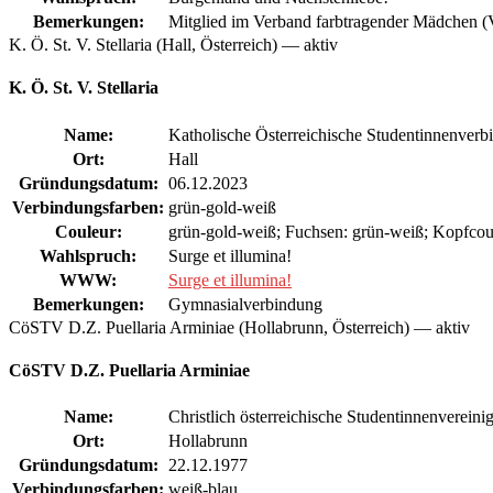
Bemerkungen:
Mitglied im Verband farbtragender Mädchen 
K. Ö. St. V. Stellaria (Hall, Österreich) — aktiv
K. Ö. St. V. Stellaria
Name:
Katholische Österreichische Studentinnenverbi
Ort:
Hall
Gründungsdatum:
06.12.2023
Verbindungsfarben:
grün-gold-weiß
Couleur:
grün-gold-weiß; Fuchsen: grün-weiß; Kopfcoul
Wahlspruch:
Surge et illumina!
WWW:
Surge et illumina!
Bemerkungen:
Gymnasialverbindung
CöSTV D.Z. Puellaria Arminiae (Hollabrunn, Österreich) — aktiv
CöSTV D.Z. Puellaria Arminiae
Name:
Christlich österreichische Studentinnenverein
Ort:
Hollabrunn
Gründungsdatum:
22.12.1977
Verbindungsfarben:
weiß-blau