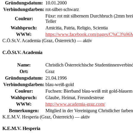
Gründungsdatum:
10.01.2000
Verbindungsfarben:
rot-silber-schwarz
Füxe: rot mit silbernem Durchbruch (2mm breit
Couleur:
Teller
Wahlspruch:
Amicitia, Patria, Religio, Scientia
WWW:
https://www.facebook.com/pages/C%C3%96MS
C.Ö.St.V. Academia (Graz, Österreich) — aktiv
C.Ö.St.V. Academia
Name:
Christlich Österreichische Studentinnenverbi
Ort:
Graz
Gründungsdatum:
21.04.1996
Verbindungsfarben:
blau-weiß-gold
Couleur:
Fuchsen: Bierband blau-weiß mit gold-blauem
Wahlspruch:
Glaube, Heimat, Freundestreue
WWW:
http://www.academia-graz.com/
Bemerkungen:
Mitglied in der Vereinigung Christlicher farb
K.E.M.V. Hesperia (Graz, Österreich) — aktiv
K.E.M.V. Hesperia