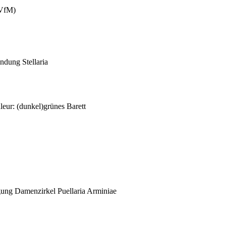
(VfM)
ndung Stellaria
eur: (dunkel)grünes Barett
igung Damenzirkel Puellaria Arminiae