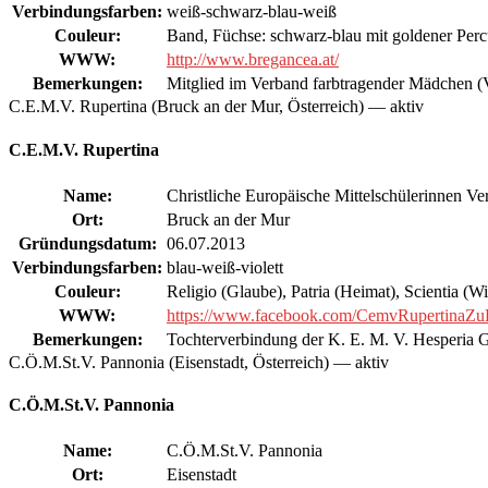
Verbindungsfarben:
weiß-schwarz-blau-weiß
Couleur:
Band, Füchse: schwarz-blau mit goldener Perc
WWW:
http://www.bregancea.at/
Bemerkungen:
Mitglied im Verband farbtragender Mädchen (
C.E.M.V. Rupertina (Bruck an der Mur, Österreich) — aktiv
C.E.M.V. Rupertina
Name:
Christliche Europäische Mittelschülerinnen V
Ort:
Bruck an der Mur
Gründungsdatum:
06.07.2013
Verbindungsfarben:
blau-weiß-violett
Couleur:
Religio (Glaube), Patria (Heimat), Scientia (W
WWW:
https://www.facebook.com/CemvRupertinaZ
Bemerkungen:
Tochterverbindung der K. E. M. V. Hesperia 
C.Ö.M.St.V. Pannonia (Eisenstadt, Österreich) — aktiv
C.Ö.M.St.V. Pannonia
Name:
C.Ö.M.St.V. Pannonia
Ort:
Eisenstadt