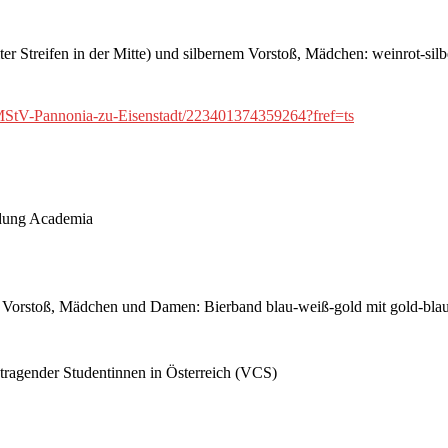
er Streifen in der Mitte) und silbernem Vorstoß, Mädchen: weinrot-sil
tV-Pannonia-zu-Eisenstadt/223401374359264?fref=ts
ndung Academia
 Vorstoß, Mädchen und Damen: Bierband blau-weiß-gold mit gold-blaue
entragender Studentinnen in Österreich (VCS)