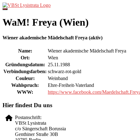
Direkt
zum
Inhalt
WaM! Freya (Wien)
Wiener akademische Mädelschaft Freya (aktiv)
Name:
Wiener akademische Mädelschaft Freya
Ort:
Wien
Gründungsdatum:
25.11.1988
Verbindungsfarben:
schwarz-rot-gold
Couleur:
Weinband
Wahlspruch:
Ehre-Freiheit-Vaterland
WWW:
https://www.facebook.com/Maedelschaft.Frey
Hier findest Du uns
Postanschrift:
VBSt Lysistrata
c/o Sängerschaft Borussia
Genthiner Straße 30B
10785 Berlin